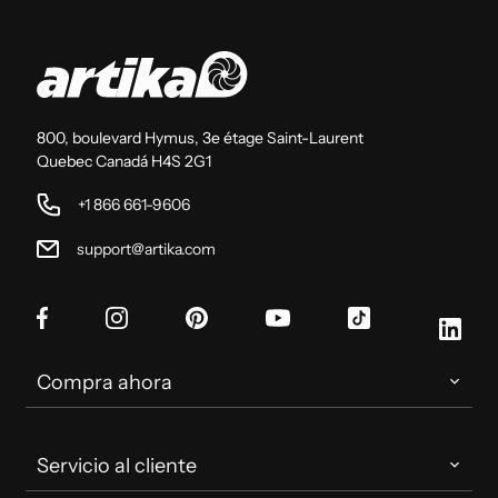
800, boulevard Hymus, 3e étage Saint-Laurent
Quebec Canadá H4S 2G1
+1 866 661-9606
support@artika.com
Facebook
Instagram
Pinterest
YouTube
TikTok
Link
Compra ahora
Servicio al cliente