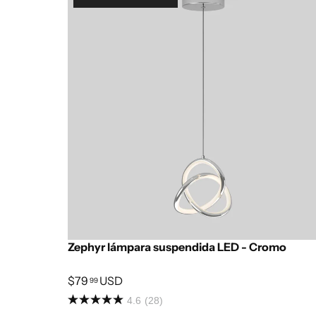
Zephyr lámpara suspendida LED - Cromo
$79
USD
99
4.6
(28)