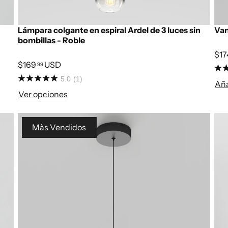
Lámpara colgante en espiral Ardel de 3 luces sin
Van
bombillas - Roble
$17
$169
USD
99
5.0
(1)
Aña
Ver opciones
Màs Vendidos