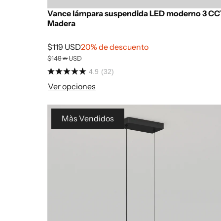
Vance lámpara suspendida LED moderno 3 CC
Madera
$119 USD
20% de descuento
$149
USD
99
4.9
(32)
Ver opciones
Màs Vendidos