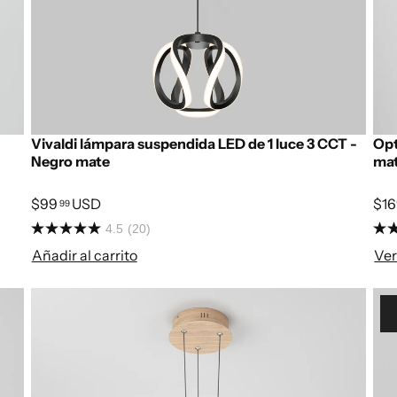
Vivaldi lámpara suspendida LED de 1 luce 3 CCT -
Opt
Negro mate
ma
$99
USD
$1
99
4.5
(20)
Añadir al carrito
Ver