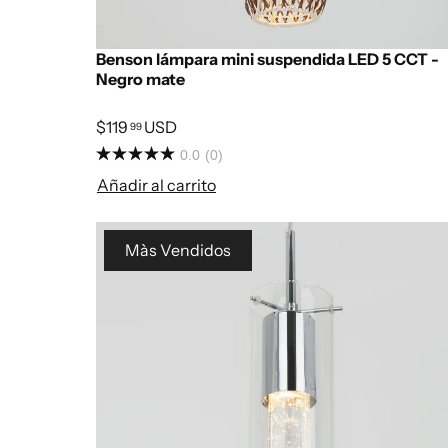
Benson lámpara mini suspendida LED 5 CCT -
Negro mate
$119
USD
99
0.0
(0)
Añadir al carrito
Màs Vendidos