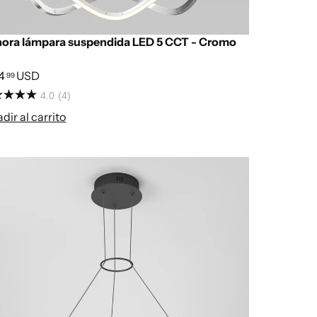
ora lámpara suspendida LED 5 CCT - Cromo
4
USD
99
4.0
(4)
dir al carrito