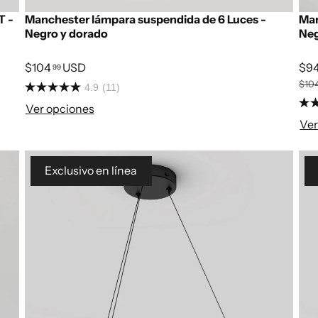
T -
Manchester lámpara suspendida de 6 Luces -
Man
Negro y dorado
Ne
$104
USD
$9
99
$10
4.9
(11)
Ver opciones
Ver
Exclusivo en línea