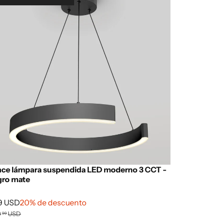
ce lámpara suspendida LED moderno 3 CCT -
gro mate
9 USD
20% de descuento
9
USD
99