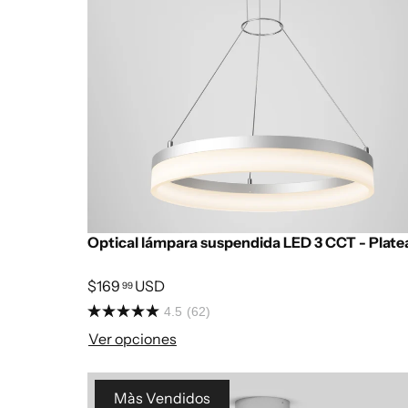
Optical lámpara suspendida LED 3 CCT - Plat
$169
USD
99
4.5
(62)
Ver opciones
Màs Vendidos