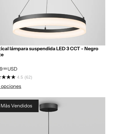
ical lámpara suspendida LED 3 CCT - Negro
te
69
USD
99
4.5
(62)
 opciones
Màs Vendidos