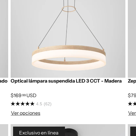
eado
Optical lámpara suspendida LED 3 CCT - Madera
Zep
$169
USD
$7
99
4.5
(62)
Ver opciones
Ver
Exclusivo en línea