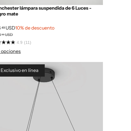
chester lámpara suspendida de 6 Luces -
gro mate
4
USD
10% de descuento
49
4
USD
99
4.9
(11)
 opciones
Exclusivo en línea