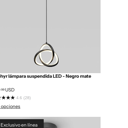
hyr lámpara suspendida LED - Negro mate
9
USD
99
4.6
(28)
 opciones
Exclusivo en línea