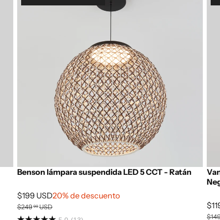
Benson lámpara suspendida LED 5 CCT - Ratán
Van
Ne
$199 USD
20% de descuento
$11
$249
USD
99
$14
5.0
(13)