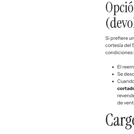
Opció
(devo
Si prefiere u
cortesía del
condiciones:
El reem
Se des
Cuando 
cortad
revende
de vent
Carg