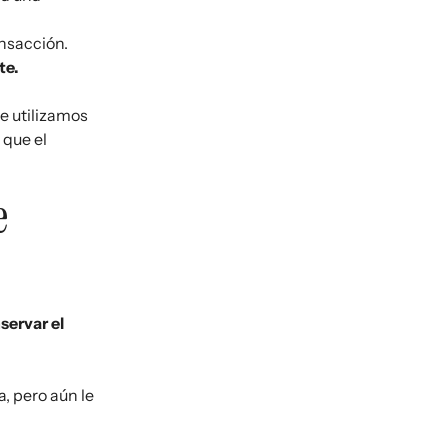
ansacción.
te.
e utilizamos
 que el
e
servar el
, pero aún le