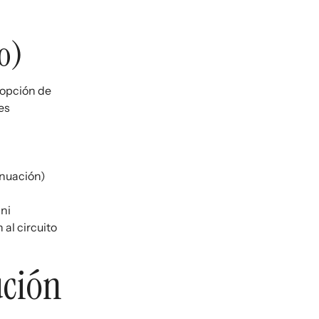
o)
 opción de
es
inuación)
 ni
al circuito
ución