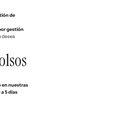
tión de
por gestión
o desea
olsos
o en nuestras
 a 5 días