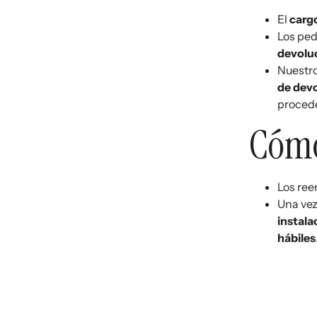
El
cargo
Los ped
devolu
Nuestr
de dev
procede
Cómo
Los ree
Una vez
instala
hábiles