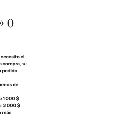
» o
 necesito el
 la compra
, se
u pedido
:
enos de
de
1 000 $
e
2 000 $
o más