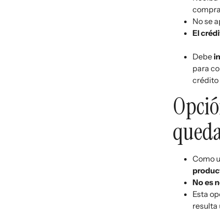
compra 
No se a
El créd
Debe
i
para co
crédito
Opció
queda
Como 
produc
No es n
Esta op
resulta 