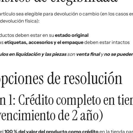
rtículo sea elegible para devolución o cambio (en los casos e
devolución física):
ductos deben estar en su
estado original
as
etiquetas, accesorios y el empaque
deben estar intactos
ulos en liquidación y las piezas
son
venta final
y
no se pueden
opciones de resolución
n 1: Crédito completo en ti
vencimiento de 2 año)
el
100 % del valor del producto como crédito
en la tienda pa