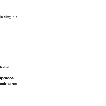
 elegir la
s a la
omprados
sables (se