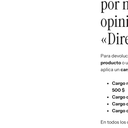
por 
opini
«Dir
Para devoluc
producto
o 
aplica un
car
Cargo m
500 $
Cargo d
Cargo d
Cargo d
En todos los 