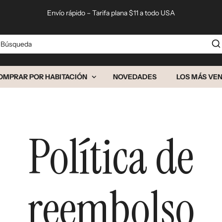
Envío rápido – Tarifa plana $11 a todo USA
squeda
OMPRAR POR HABITACIÓN
NOVEDADES
LOS MÁS VE
Política de
reembolso