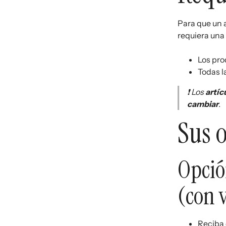
Para que un a
requiera una 
Los pro
Todas l
❗ Los
artíc
cambiar
.
Sus 
Opció
(con 
Reciba 