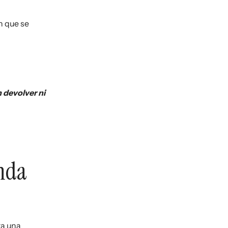
n que se
 devolver ni
enda
ra una