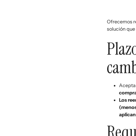
Ofrecemos re
solución que 
Plaz
camb
Aceptam
compr
Los ree
(menos 
aplican
Requi