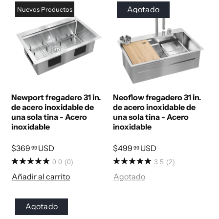
Agotado
Nuevos Productos
Newport fregadero 31 in.
Neoflow fregadero 31 in.
de acero inoxidable de
de acero inoxidable de
una sola tina - Acero
una sola tina - Acero
inoxidable
inoxidable
$369
USD
$499
USD
99
99
0.0
(0)
3.5
(2)
Añadir al carrito
Agotado
Agotado