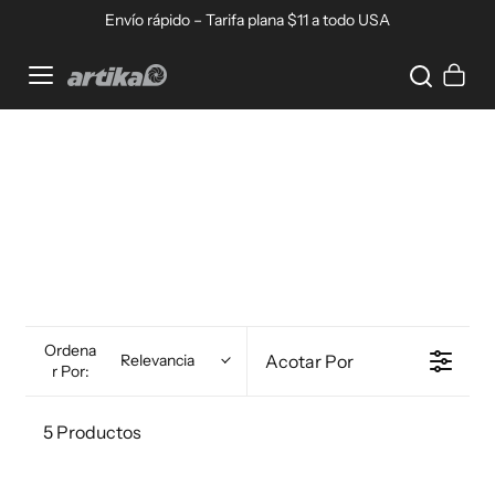
Ir directamente al contenido
Envío rápido – Tarifa plana $11 a todo USA
Home
Carrito
Ordena
Acotar Por
Relevancia
R Por:
5 Productos