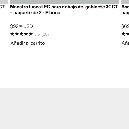
CCT
Maestro luces LED para debajo del gabinete 3CCT
Acc
- paquete de 3 - Blanco
paq
$99
USD
$6
99
3.5
(25)
Añadir al carrito
Aña