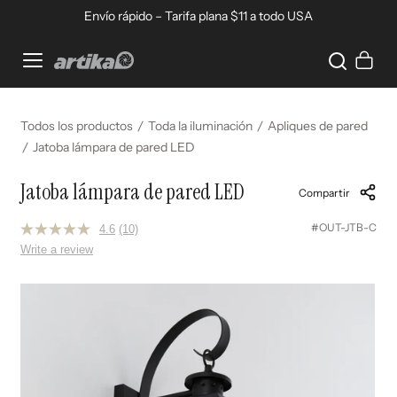
Ir directamente al contenido
Envío rápido – Tarifa plana $11 a todo USA
Home
Carrito
Todos los productos
Toda la iluminación
Apliques de pared
Jatoba lámpara de pared LED
Jatoba lámpara de pared LED
Compartir
#OUT-JTB-C
4.6
(10)
Read
10
Write a review
Reviews.
Same
page
Ir directamente a la información del producto
link.