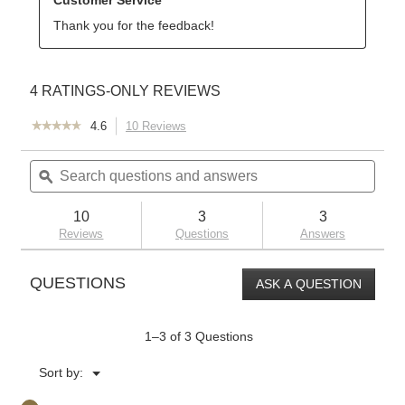
☆☆☆☆☆
☆☆☆☆☆
4.6
10 Reviews
This
4.6
action
out
Search
Sear
will
of
questions
ϙ
quest
navigate
5
and
and
to
stars.
answers
answ
reviews.
Read
10
3
3
reviews
Reviews
Questions
Answers
for
Jatoba
outdoor
QUESTIONS
ASK A QUESTION
lantern
wall
light
1–3 of 3 Questions
Menu
Sort by:
▼