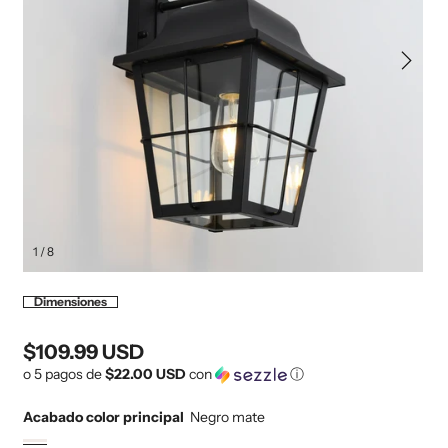
1 / 8
Abrir elemento multimedia 1 en una ventana modal
Abr
Dimensiones
$109.99 USD
Precio habitual
o 5 pagos de
$22.00 USD
con
ⓘ
Acabado color principal
Negro mate