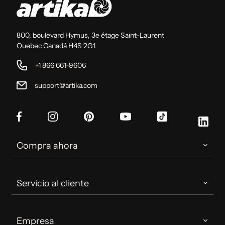
800, boulevard Hymus, 3e étage Saint-Laurent
Quebec Canadá H4S 2G1
+1 866 661-9606
support@artika.com
Facebook
Instagram
Pinterest
YouTube
TikTok
Link
Compra ahora
Servicio al cliente
Empresa