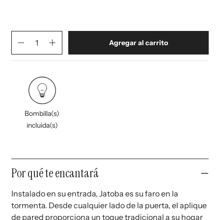
Negro mate
Variante agotada o no disponible
Cantidad
(
en el carrito)
Agregar al carrito
Reducir cantidad para Jatoba lámpara de pared LED
Aumentar cantidad para Jatoba lámpara de pared LED
Bombilla(s)
incluida(s)
Contenido desplegable
Por qué te encantará
Instalado en su entrada, Jatoba es su faro en la
tormenta. Desde cualquier lado de la puerta, el aplique
de pared proporciona un toque tradicional a su hogar