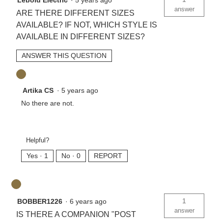
Lebold Electric
·
5 years ago
answer
ARE THERE DIFFERENT SIZES
AVAILABLE? IF NOT, WHICH STYLE IS
AVAILABLE IN DIFFERENT SIZES?
ANSWER THIS QUESTION
Artika CS
·
5 years ago
No there are not.
Helpful?
Yes ·
1
No ·
0
REPORT
1
BOBBER1226
·
6 years ago
answer
IS THERE A COMPANION "POST